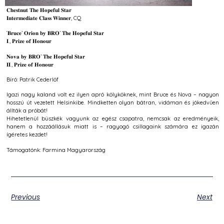
𝐂𝐡𝐞𝐬𝐭𝐧𝐮𝐭 𝐓𝐡𝐞 𝐇𝐨𝐩𝐞𝐟𝐮𝐥 𝐒𝐭𝐚𝐫
𝐈𝐧𝐭𝐞𝐫𝐦𝐞𝐝𝐢𝐚𝐭𝐞 𝐂𝐥𝐚𝐬𝐬 𝐖𝐢𝐧𝐧𝐞𝐫, CQ
‘𝐁𝐫𝐮𝐜𝐞’ 𝐎𝐫𝐢𝐨𝐧 𝐛𝐲 𝐁𝐑𝐎’ 𝐓𝐡𝐞 𝐇𝐨𝐩𝐞𝐟𝐮𝐥 𝐒𝐭𝐚𝐫
𝐈., 𝐏𝐫𝐢𝐳𝐞 𝐨𝐟 𝐇𝐨𝐧𝐨𝐮𝐫
𝐍𝐨𝐯𝐚 𝐛𝐲 𝐁𝐑𝐎’ 𝐓𝐡𝐞 𝐇𝐨𝐩𝐞𝐟𝐮𝐥 𝐒𝐭𝐚𝐫
𝐈𝐈., 𝐏𝐫𝐢𝐳𝐞 𝐨𝐟 𝐇𝐨𝐧𝐨𝐮𝐫
Bíró: Patrik Cederlöf
Igazi nagy kaland volt ez ilyen apró kölyköknek, mint Bruce és Nova – nagyon
hosszú út vezetett Helsinkibe. Mindketten olyan bátran, vidáman és jókedvűen
állták a próbát!
Hihetetlenül büszkék vagyunk az egész csapatra, nemcsak az eredményeik,
hanem a hozzáállásuk miatt is – ragyogó csillagaink számára ez igazán
ígéretes kezdet!
Támogatónk: Farmina Magyarország
Previous
Next