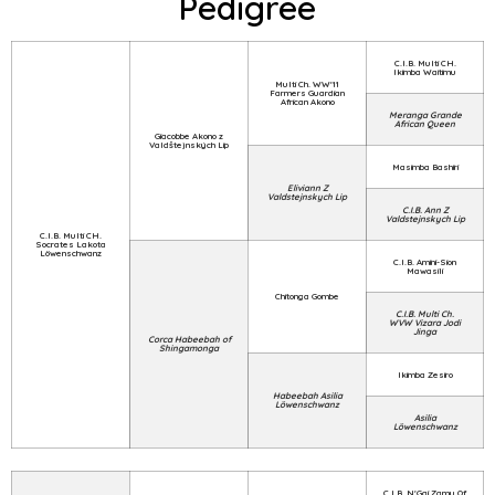
Pedigree
C.I.B. Multi CH.
Ikimba Waitimu
Multi Ch. WW'11
Farmers Guardian
African Akono
Meranga Grande
African Queen
Giacobbe Akono z
Valdštejnských Lip
Masimba Bashiri
Eliviann Z
Valdstejnskych Lip
C.I.B. Ann Z
Valdstejnskych Lip
C.I.B. Multi CH.
Socrates Lakota
Löwenschwanz
C.I.B. Amini-Sion
Mawasili
Chitonga Gombe
C.I.B. Multi Ch.
WVW Vizara Jodi
Jinga
Corca Habeebah of
Shingamonga
Ikimba Zesiro
Habeebah Asilia
Löwenschwanz
Asilia
Löwenschwanz
C.I.B. N'Gai Zamu Of