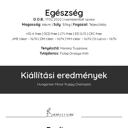
Egészség
D.O.B.:
17.02.2022 | Ivartalanított szuka
Magasság:
66cm |
Súly:
30kg |
Fogazat:
Teljes/ollós
HD A free | OCD free | LTV free | ED 0/0 | CEC free
JME clear – N/N | DM clear – N/N | MH clear – N/N |
D-Locus – N/N
Tenyésztő:
Monika Tusanova
Tulajdonos:
Fülöp Orsolya Kitti
Kiállítási eredmények
Hungarian Minor Puppy Champion