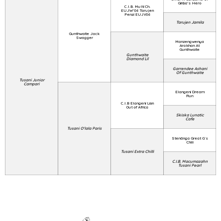
Ginba's Hero
C.I.B. Multi Ch.
EUJW'06 Tarujen
Penzi EUJV06
Tarujen Jamila
Gunthwaite Jack
Swagger
Manzengwenya
Arakhan At
Gunthwaite
Gunthwaite
Diamond Lil
Garrendee Ashani
Of Gunthwaite
Tusani Junior
Campari
Elangeni Dream
Run
C.I.B Elangeni Lion
Out of Africa
Skiska Lunatic
Cafe
Tusani O'lala Paris
Stenänga Great G`s
Chili
Tusani Extra Chilli
C.I.B. Macumazahn
Tusani Pearl